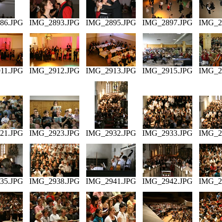
86.JPG
IMG_2893.JPG
IMG_2895.JPG
IMG_2897.JPG
IMG_2
11.JPG
IMG_2912.JPG
IMG_2913.JPG
IMG_2915.JPG
IMG_2
21.JPG
IMG_2923.JPG
IMG_2932.JPG
IMG_2933.JPG
IMG_2
35.JPG
IMG_2938.JPG
IMG_2941.JPG
IMG_2942.JPG
IMG_2