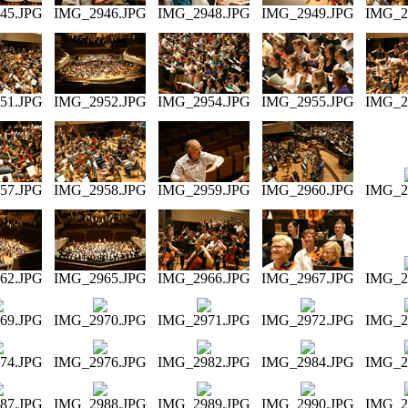
45.JPG
IMG_2946.JPG
IMG_2948.JPG
IMG_2949.JPG
IMG_2
51.JPG
IMG_2952.JPG
IMG_2954.JPG
IMG_2955.JPG
IMG_2
57.JPG
IMG_2958.JPG
IMG_2959.JPG
IMG_2960.JPG
IMG_2
62.JPG
IMG_2965.JPG
IMG_2966.JPG
IMG_2967.JPG
IMG_2
69.JPG
IMG_2970.JPG
IMG_2971.JPG
IMG_2972.JPG
IMG_2
74.JPG
IMG_2976.JPG
IMG_2982.JPG
IMG_2984.JPG
IMG_2
87.JPG
IMG_2988.JPG
IMG_2989.JPG
IMG_2990.JPG
IMG_2