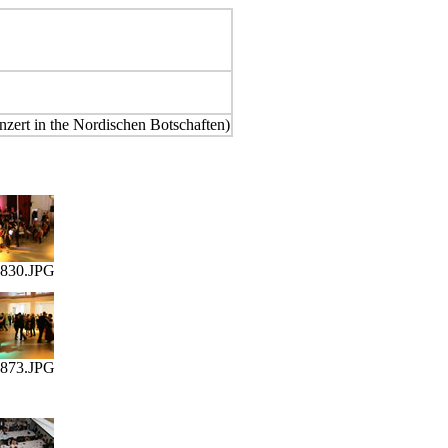
t in the Nordischen Botschaften)
830.JPG
873.JPG