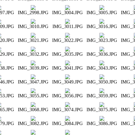
97.JPG
IMG_2998.JPG
IMG_3004.JPG
IMG_3005.JPG
IMG_3
09.JPG
IMG_3010.JPG
IMG_3011.JPG
IMG_3016.JPG
IMG_3
20.JPG
IMG_3021.JPG
IMG_3022.JPG
IMG_3023.JPG
IMG_3
29.JPG
IMG_3032.JPG
IMG_3035.JPG
IMG_3036.JPG
IMG_3
38.JPG
IMG_3039.JPG
IMG_3041.JPG
IMG_3043.JPG
IMG_3
46.JPG
IMG_3047.JPG
IMG_3049.JPG
IMG_3050.JPG
IMG_3
53.JPG
IMG_3055.JPG
IMG_3056.JPG
IMG_3059.JPG
IMG_3
65.JPG
IMG_3068.JPG
IMG_3074.JPG
IMG_3075.JPG
IMG_3
79.JPG
IMG_3082.JPG
IMG_3084.JPG
IMG_3086.JPG
IMG_3