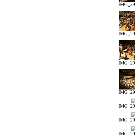
IMG_29
IMG_29
IMG_29
IMG_29
IMG_29
IMG_29
IMG_29