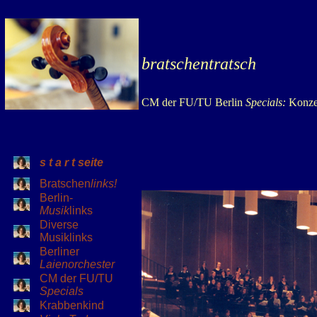
bratschentratsch
CM der FU/TU Berlin
Specials:
Konze
s t a r t seite
Bratschen
links!
Berlin-
Musik
links
Diverse
Musiklinks
Berliner
Laienorchester
CM der FU/TU
Specials
Krabbenkind