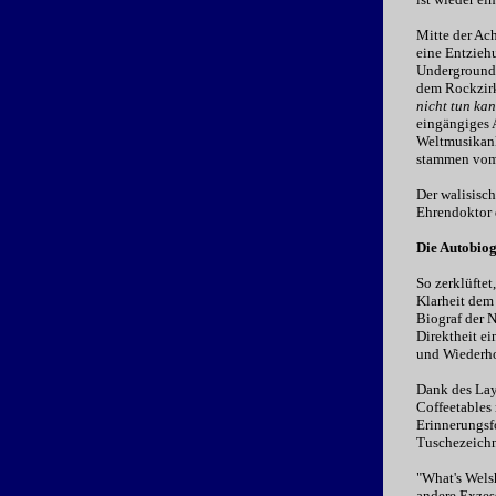
Mitte der Ach
eine Entziehu
Underground-
dem Rockzirk
nicht tun ka
eingängiges 
Weltmusikankl
stammen vom 
Der walisisc
Ehrendoktor 
Die Autobio
So zerklüftet
Klarheit dem
Biograf der 
Direktheit e
und Wiederho
Dank des Layo
Coffeetables
Erinnerungsf
Tuschezeichnu
"What's Welsh
andere Exzess