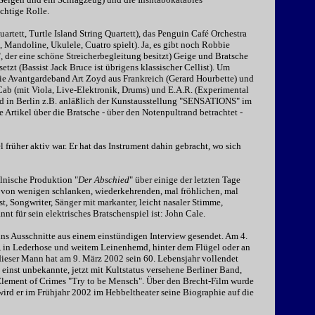
chtige Rolle.
artett, Turtle Island String Quartett), das Penguin Café Orchestra
, Mandoline, Ukulele, Cuatro spielt). Ja, es gibt noch Robbie
", der eine schöne Streicherbegleitung besitzt) Geige und Bratsche
zt (Bassist Jack Bruce ist übrigens klassischer Cellist). Um
die Avantgardeband Art Zoyd aus Frankreich (Gerard Hourbette) und
et Cab (mit Viola, Live-Elektronik, Drums) und E.A.R. (Experimental
d in Berlin z.B. anläßlich der Kunstausstellung "SENSATIONS" im
e Artikel über die Bratsche - über den Notenpultrand betrachtet -
 früher aktiv war. Er hat das Instrument dahin gebracht, wo sich
lnische Produktion "
Der Abschied
" über einige der letzten Tage
 von wenigen schlanken, wiederkehrenden, mal fröhlichen, mal
, Songwriter, Sänger mit markanter, leicht nasaler Stimme,
nnt für sein elektrisches Bratschenspiel ist: John Cale.
ns Ausschnitte aus einem einstündigen Interview gesendet. Am 4.
, in Lederhose und weitem Leinenhemd, hinter dem Flügel oder an
h, dieser Mann hat am 9. März 2002 sein 60. Lebensjahr vollendet
 einst unbekannte, jetzt mit Kultstatus versehene Berliner Band,
Element of Crimes "Try to be Mensch". Über den Brecht-Film wurde
wird er im Frühjahr 2002 im Hebbeltheater seine Biographie auf die