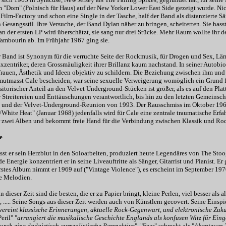
 "Dom" (Polnisch für Haus) auf der New Yorker Lower East Side gezeigt wurde. Nico
ilm-Factory und schon eine Single in der Tasche, half der Band als distanzierte S
 Gesangsstil. Ihre Versuche, der Band Dylan näher zu bringen, scheiterten. Sie hass
an der ersten LP wird überschätzt, sie sang nur drei Stücke. Mehr Raum wollte ihr de
Tambourin ab. Im Frühjahr 1967 ging sie.
 Band ist Synonym für die verruchte Seite der Rockmusik, für Drogen und Sex, Lä
xzentriker, deren Grossmäuligkeit ihrer Brillanz kaum nachstand. In seiner Autobio
auen, Ästhetik und Ideen objektiv zu schildern. Die Beziehung zwischen ihm und Re
 mutmasst Cale bescheiden, war seine sexuelle Verweigerung womöglich ein Grund 
itorischer Anteil an den Velvet Underground-Stücken ist größer, als es auf den Pl
 Streitereien und Enttäuschungen verantwortlich, bis hin zu den letzten Gemeins
) und der Velvet-Underground-Reunion von 1993. Der Rausschmiss im Oktober 19
White Heat" (Januar 1968) jedenfalls wird für Cale eine zentrale traumatische Erf
 zwei Alben und bekommt freie Hand für die Verbindung zwischen Klassik und Ro
e
sst er sein Herzblut in den Soloarbeiten, produziert heute Legendäres von The Stooge
 Energie konzentriert er in seine Liveauftritte als Sänger, Gitarrist und Pianist. Er
erstes Album nimmt er 1969 auf ("Vintage Violence"), es erscheint im September 1
e Melodien.
n dieser Zeit sind die besten, die er zu Papier bringt, kleine Perlen, viel besser
, ..... Seine Songs aus dieser Zeit werden auch von Künstlern gecovert. Seine Einspi
vereint klassische Erinnerungen, aktuelle Rock-Gegenwart, und elektronische Zukun
eril" "
arrangiert die musikalische Geschichte Englands als konfusen Witz für Ein
urch eine dadaistisch-surrealistische Perspektive
", "Fear" schreckt als "
Abenteuer-T