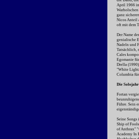
April 1966 im
Warholschen F
ganz sicheren
Nicos Anteil 
oft mit dem 
Der Name der
genialische E
Nadeln und Fr
Tatsächlich,
Cales kompos
Egomanie für
Drella (1990
"White Light/
Columbia für
Die Solojahr
Fortan vergie
beunruhigende
Führe. Sein 
eigenständig
Seine Songs i
Ship of Fools
of Anthrax" "
Academy In P
Hochkultur d