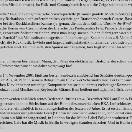
 des Mittelalterrock). Im Folk- und Countrybereich spielt die Geige seither eine wi
sche? Es gibt avantgardistische Streichquartette (Kronos Quartett, Modern String Qu
rey Richardson einen außerordentlich vielseitigen Bratscher (der auch Gitarre, Bass
er bei den Rockklassikern Kansas (ja, genau, die mit dem Kulthit "
Dust in the Wind
 die Herren von Cream haben die Bratsche des Produzenten Felix Pappalardi eingeset
e, expressive Solisten zu finden, muss man lange suchen. In den Siebzigern waren 
 "Parzifal" mit Violasolisten ausgerüstet. In der heutigen Zeit sind dies z.B. Viol
ch), die Rockmusik, E-Viola und Improvisationsästhetik miteinander verbinden un
getreten sind. Es lohnt sich, den Spuren nachzugehen, hier liegt Material für weiter
hier um einen bestimmten Mann, den Paten der elektrischen Bratsche, der schon viel
 Orchesterinstrument bis dahin vorgewagt hat!
 14. November 2001 läuft zur besten Sendezeit am Abend Jan Schüttes deutsch-po
 , im August 1956 in seinem Refugium am Buckower Schermützelsee. Der Film wird
en Klavierthemen unterlegt. Komponiert hat sie ein überaus vielseitiger Komponist
oduzent und Musiker, der Keyboards, Gitarre, Bass bedient und ....ja, natürlich, beka
ber werden anläßlich seines Berliner Auftrittes am 4. Dezember 2001 auf Radio Ei
gt er sich dann in Höchstform auf der Bühne des ausverkauften BKA-Luftschlosses
und bietet ein Einblick in sein Songschaffen der letzten 30 Jahre. Es ist erstaunlic
edien leider nur gähnende Leere)! Berlin ist ihm nicht unbekannt, denn er hat eine
 Album nur 800 Anhänger fand, in London für das Major-Label Polydor produziert: 
richtet. Cale hat die Musik in Berlin in wenigen Stunden skizziert. Und in Berlin 
n.