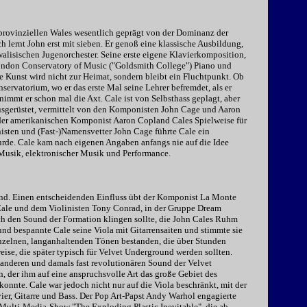
provinziellen Wales wesentlich geprägt von der Dominanz der
h lernt John erst mit sieben. Er genoß eine klassische Ausbildung,
 walisischen Jugenorchester. Seine erste eigene Klavierkomposition,
ondon Conservatory of Music ("Goldsmith College") Piano und
e Kunst wird nicht zur Heimat, sondern bleibt ein Fluchtpunkt. Ob
ervatorium, wo er das erste Mal seine Lehrer befremdet, als er
immt er schon mal die Axt. Cale ist von Selbsthass geplagt, aber
usgerüstet, vermittelt von den Komponisten John Cage und Aaron
 der amerikanischen Komponist Aaron Copland Cales Spielweise für
isten und (Fast-)Namensvetter John Cage führte Cale ein
urde. Cale kam nach eigenen Angaben anfangs nie auf die Idee
-Musik, elektronischer Musik und Performance.
und. Einen entscheidenden Einfluss übt der Komponist La Monte
 Cale und dem Violinisten Tony Conrad, in der Gruppe Dream
rch den Sound der Formation klingen sollte, die John Cales Ruhm
nd bespannte Cale seine Viola mit Gitarrensaiten und stimmte sie
inzelnen, langanhaltenden Tönen bestanden, die über Stunden
se, die später typisch für Velvet Underground werden sollten.
 anderen und damals fast revolutionären Sound der Velvet
 der ihm auf eine anspruchsvolle Art das große Gebiet des
nnte. Cale war jedoch nicht nur auf die Viola beschränkt, mit der
ier, Gitarre und Bass. Der Pop Art-Papst Andy Warhol engagierte
e Multi-Media-Show "The Exploding Plastic Inevitable", die ab