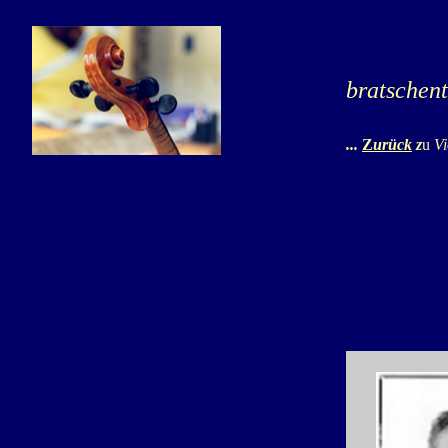
bratschent
...
Z
urück
z
u
Vi