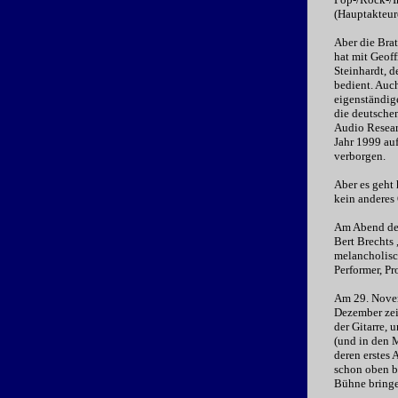
(Hauptakteure
Aber die Brat
hat mit Geoff
Steinhardt, d
bedient. Auch
eigenständig
die deutschen
Audio Resear
Jahr 1999 auf
verborgen.
Aber es geht 
kein anderes
Am Abend des
Bert Brechts
melancholisch
Performer, Pr
Am 29. Novem
Dezember zei
der Gitarre, 
(und in den M
deren erstes
schon oben be
Bühne bringe