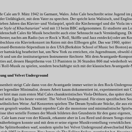
e Cale am 9. März 1942 in Garmant, Wales. John Cale beschreibt seine Jugend im 
der Unfähigkeit, mit dem Vater zu sprechen. Der spricht kein Walisisch, und Englisc
ieben Jahren das Klavier- und Violaspiel, spielt die Kirchenorgel und die Viola im
he Style of Khachaturian
" wird mit 13 beim BBC aufgenommen. Er studierte am L
eidenschaft Cales für Musik beschreibt auch eine Sehnsucht nach Verständigung. Di
ester, nachts am Radio (wo er Rock`n`Roll, Skiffle und Jazz entdeckt) oder am Kons
schluss ein Klavierkonzert im Knien mit den Ellbogen gibt. Das war 1960, später n
onard-Bernstein-Stipendium in den USA (Berkshire School of Music bei Boston) a
 er hartnäckig bearbeitet hat, um New York zu erreichen, ein Jugendtraum, obwohl
ielt und um die institutseigenen Instrumente fürchtete. Mit dem Avantgarde-Kompon
ties auf, dessen Hauptthema von 13 Pianisten in 36 Stunden 866 mal wiederholt w
n`Roll-Musik zu spielen, sondern beschäftigte sich mit der klassischen Avantgarde
ung und Velvet Underground
ssenheit steigt Cale dann von der Avantgarde immer weiter in den Rock-Undergro
er legendäre Minimalist, dessen Arbeit kaum dokumentiert ist, experimentiert mit
ier hört man zum ersten Mal Cales charakteristisches Viola-Dröhnen, das später du
d sein Ego bis heute verstört: The Velvet Underground. Für einen spezifischen Sou
ewöhnlichen Weise. Auf Konzerten spielten The Dream Syndicate Stücke, die aus e
en gespielt wurden. Damit erprobte Cale die monotone und minimalistische Spielwei
isse über serielle Formen der Musik bildeten den Grundstein für den ganz eigenen,
 Cale kam zwar von der Klassik, erkannte aber in Lou Reed und dessen Songs einen,
näherbringen konnte und mit dem er seine eigene Musikvorstellung verwirklichen ko
sche Splitterbomben warf, sondern spielte bei Velvet Underground abwechselnd Klav
 sich 1965 in Syracuse, New Jersey als The Falling Spikes, gegründet hat, für sein