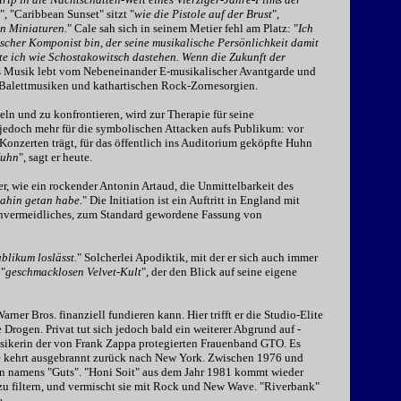
", "Caribbean Sunset" sitzt "
wie die Pistole auf der Brust
",
on Miniaturen.
" Cale sah sich in seinem Metier fehl am Platz: "
Ich
ischer Komponist bin, der seine musikalische Persönlichkeit damit
te ich wie Schostakowitsch dastehen. Wenn die Zukunft der
s Musik lebt vom Nebeneinander E-musikalischer Avantgarde und
 Balettmusiken und kathartischen Rock-Zornesorgien.
n und zu konfrontieren, wird zur Therapie für seine
e jedoch mehr für die symbolischen Attacken aufs Publikum: vor
Konzerten trägt, für das öffentlich ins Auditorium geköpfte Huhn
Huhn
", sagt er heute.
r, wie ein rockender Antonin Artaud, die Unmittelbarkeit des
 dahin getan habe
." Die Initiation ist ein Auftritt in England mit
 unvermeidliches, zum Standard gewordene Fassung von
ublikum loslässt.
" Solcherlei Apodiktik, mit der er sich auch immer
 "
geschmacklosen Velvet-Kult
", der den Blick auf seine eigene
rner Bros. finanziell fundieren kann. Hier trifft er die Studio-Elite
e Drogen. Privat tut sich jedoch bald ein weiterer Abgrund auf -
usikerin der von Frank Zappa protegierten Frauenband GTO. Es
le kehrt ausgebrannt zurück nach New York. Zwischen 1976 und
ion namens "Guts". "Honi Soit" aus dem Jahr 1981 kommt wieder
 zu filtern, und vermischt sie mit Rock und New Wave. "Riverbank"
e.