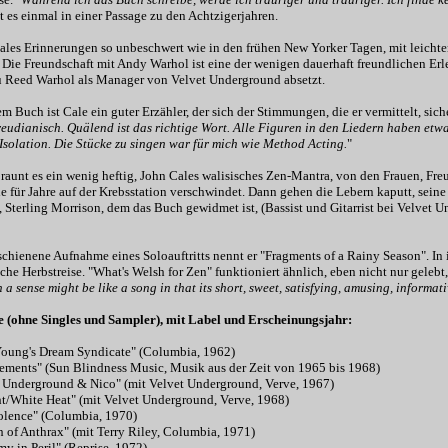
st es einmal in einer Passage zu den Achtzigerjahren.
Cales Erinnerungen so unbeschwert wie in den frühen New Yorker Tagen, mit leich
 Die Freundschaft mit Andy Warhol ist eine der wenigen dauerhaft freundlichen Er
Reed Warhol als Manager von Velvet Underground absetzt.
m Buch ist Cale ein guter Erzähler, der sich der Stimmungen, die er vermittelt, sicher
freudianisch. Quälend ist das richtige Wort. Alle Figuren in den Liedern haben etw
Isolation. Die Stücke zu singen war für mich wie Method Acting.
"
raunt es ein wenig heftig, John Cales walisisches Zen-Mantra, von den Frauen, Freu
ie für Jahre auf der Krebsstation verschwindet. Dann gehen die Lebern kaputt, sein
 Sterling Morrison, dem das Buch gewidmet ist, (Bassist und Gitarrist bei Velvet Und
chienene Aufnahme eines Soloauftritts nennt er "Fragments of a Rainy Season". In 
che Herbstreise. "What's Welsh for Zen" funktioniert ähnlich, eben nicht nur gelebt,
n a sense might be like a song in that its short, sweet, satisfying, amusing, informat
 (ohne Singles und Sampler), mit Label und Erscheinungsjahr:
oung's Dream Syndicate" (Columbia, 1962)
Elements" (Sun Blindness Music, Musik aus der Zeit von 1965 bis 1968)
t Underground & Nico" (mit Velvet Underground, Verve, 1967)
ht/White Heat" (mit Velvet Underground, Verve, 1968)
iolence" (Columbia, 1970)
h of Anthrax" (mit Terry Riley, Columbia, 1971)
y in Peril" (Reprise, 1972)