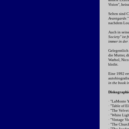
Vision
", heis
Selten sind 
Avantgarde.
"
nachdem Lou 
Auch in seine
Society" ist 
immer in der 
Gelegentlich 
die Mutter, d
Warhol, Nico,
bleibt.
Eine 1992 ers
autobiografis
in the book i
Diskographie
· "LaMonte Y
· "Table of 
· "The Velve
· "White Lig
· "Vintage V
· "The Churc
· "The Academ