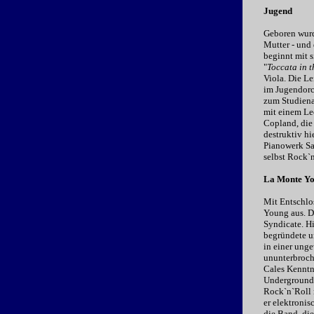
Jugend
Geboren wurd
Mutter - und 
beginnt mit s
"
Toccata in t
Viola. Die L
im Jugendorch
zum Studienab
mit einem Le
Copland, die
destruktiv h
Pianowerk Sa
selbst Rock`
La Monte Yo
Mit Entschlo
Young aus. D
Syndicate. H
begründete un
in einer ung
ununterbroch
Cales Kenntn
Underground.
Rock`n`Roll 
er elektroni
die Band, die