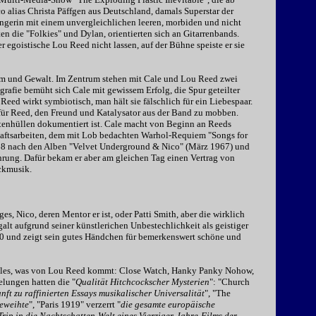
 alias Christa Päffgen aus Deutschland, damals Superstar der
ängerin mit einem unvergleichlichen leeren, morbiden und nicht
ten die "Folkies" und Dylan, orientierten sich an Gitarrenbands.
r egoistische Lou Reed nicht lassen, auf der Bühne speiste er sie
rm und Gewalt. Im Zentrum stehen mit Cale und Lou Reed zwei
grafie bemüht sich Cale mit gewissem Erfolg, die Spur geteilter
ed wirkt symbiotisch, man hält sie fälschlich für ein Liebespaar.
für Reed, den Freund und Katalysator aus der Band zu mobben.
attenhüllen dokumentiert ist. Cale macht von Beginn an Reeds
chaftsarbeiten, dem mit Lob bedachten Warhol-Requiem "Songs for
68 nach den Alben "Velvet Underground & Nico" (März 1967) und
ahrung. Dafür bekam er aber am gleichen Tag einen Vertrag von
ckmusik.
s, Nico, deren Mentor er ist, oder Patti Smith, aber die wirklich
 galt aufgrund seiner künstlerichen Unbestechlichkeit als geistiger
970 und zeigt sein gutes Händchen für bemerkenswert schöne und
 als alles, was von Lou Reed kommt: Close Watch, Hanky Panky Nohow,
elungen hatten die "
Qualität Hitchcockscher Mysterien
": "Church
ft zu raffinierten Essays musikalischer Universalität
", "The
geweihte
", "Paris 1919" verzerrt "
die gesamte europäische
rip in die Nachtschatten-Welt eines Vierziger-Jahre-Films der