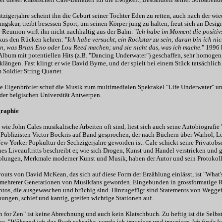
tzigerjahre scheint ihn die Geburt seiner Tochter Eden zu retten, auch nach der 
ngskur, treibt besessen Sport, um seinen Körper jung zu halten, freut sich an Design
Reunion wirft ihn nicht nachhaltig aus der Bahn. "
Ich habe im Moment die positivs
us den Rücken kehren: "
Ich habe versucht, ein Rockstar zu sein; daran bin ich nic
nn, was Brian Eno oder Lou Reed machen; und sie nicht das, was ich mache.
" 1996 
Album mit potentiellen Hits (z.B. "Dancing Underwater") geschaffen, sehr homogen
ängen. Fast klingt er wie David Byrne, und der spielt bei einem Stück tatsächlich 
Soldier String Quartet.
he Eigenbrötler schuf die Musik zum multimedialen Spektakel "Life Underwater" 
der belgischen Universität Antwerpen.
graphie
, wie John Cales musikalische Arbeiten oft sind, liest sich auch seine Autobiografie
 Publizisten Victor Bockris auf Band gesprochen, der nach Büchern über Warhol, L
New Yorker Popkultur der Sechzigerjahre geworden ist. Cale schickt seine Privatob
ines Liveauftritts beschreibt er, wie sich Drogen, Kunst und Handel verstricken u
lungen, Merkmale moderner Kunst und Musik, haben der Autor und sein Protokoll
uts von David McKean, das sich auf diese Form der Erzählung einlässt, ist "What's
 mehrerer Generationen von Musikfans geworden. Eingebunden in grossformatige Ro
otos, die ausgewaschen und brüchig sind. Hinzugefügt sind Statements von Weggef
ngen, schief und kantig, greifen wichtige Stationen auf.
 for Zen" ist keine Abrechnung und auch kein Klatschbuch. Zu heftig ist die Selbs
e. "
Während ich das Buch schreibe, werde ich trauriger und trauriger. Ich finde k