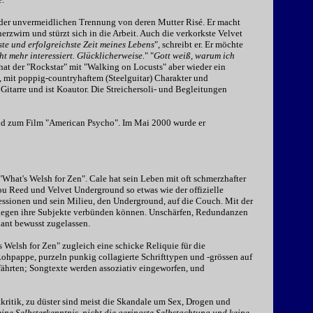
wieder unvermeidlichen Trennung von deren Mutter Risé. Er macht
erzwirn und stürzt sich in die Arbeit. Auch die verkorkste Velvet
te und erfolgreichste Zeit meines Lebens
", schreibt er. Er möchte
ht mehr interessiert. Glücklicherweise.
" "
Gott weiß, warum ich
hat der "Rockstar" mit "Walking on Locusts" aber wieder ein
, mit poppig-countryhaftem (Steelguitar) Charakter und
Gitarre und ist Koautor. Die Streichersoli- und Begleitungen
und zum Film "American Psycho". Im Mai 2000 wurde er
 "What's Welsh for Zen". Cale hat sein Leben mit oft schmerzhafter
ou Reed und Velvet Underground so etwas wie der offizielle
sessionen und sein Milieu, den Underground, auf die Couch. Mit der
nd gegen ihre Subjekte verbünden können. Unschärfen, Redundanzen
ant bewusst zugelassen.
 Welsh for Zen" zugleich eine schicke Reliquie für die
hpappe, purzeln punkig collagierte Schrifttypen und -grössen auf
ährten; Songtexte werden assoziativ eingeworfen, und
tkritik, zu düster sind meist die Skandale um Sex, Drogen und
eine Selbsterkenntnis, nicht die geringste Selbstachtung und keine