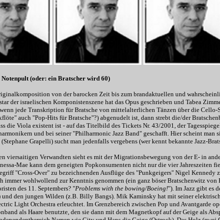
 Notenpult (oder: ein Bratscher wird 60)
iginalkomposition von der barocken Zeit bis zum brandaktuellen und wahrscheinlic
gstar der israelischen Komponistenszene hat das Opus geschrieben und Tabea Zimm
 wenn jede Transkription für Bratsche von mittelalterlichen Tänzen über die Cello-
kflöte" auch "Pop-Hits für Bratsche"?) abgenudelt ist, dann strebt die/der Bratsche
ass die Viola existent ist - auf das Titelbild des Tickets Nr. 43/2001, der Tagesspieg
lharmonikern und bei seiner "Philharmonic Jazz Band" geschafft. Hier scheint man
 (Stephane Grapelli) sucht man jedenfalls vergebens (wer kennt bekannte Jazz-Brat
nen viersaitigen Verwandten sieht es mit der Migrationsbewegung von der E- in and
nessa-Mae kann dem geneigten Popkonsumenten nicht nur die vier Jahreszeiten fied
riff "Cross-Over" zu bezeichnenden Ausflüge des "Punkgeigers" Nigel Kennedy 
h immer wohlwollend zur Kenntnis genommen (ein ganz böser Bratschenwitz von H
risten des 11. Septembers? "
Problems with the bowing/Boeing!
"). Im Jazz gibt e
.) und den jungen Wilden (z.B. Billy Bangs). Mik Kaminsky hat mit seiner elektrisc
ectric Light Orchestra erleuchtet. Im Grenzbereich zwischen Pop und Avantgarde op
nband als Haare benutzte, den sie dann mit dem Magnetkopf auf der Geige als Abs
ndependentbereich Namen wie City und Hans die Geige (Ostrock), Das Holz (zwei 