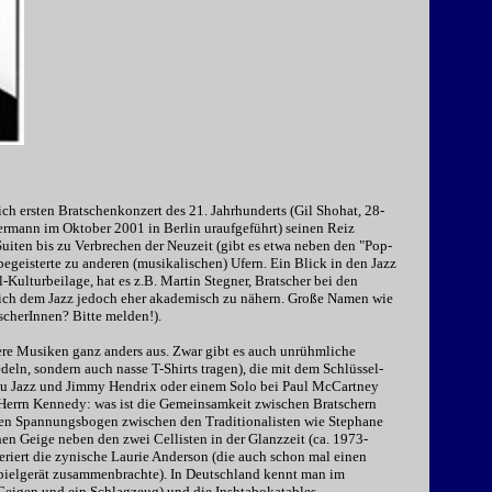
h ersten Bratschenkonzert des 21. Jahrhunderts (Gil Shohat, 28-
ermann im Oktober 2001 in Berlin uraufgeführt) seinen Reiz
Suiten bis zu Verbrechen der Neuzeit (gibt es etwa neben den "Pop-
nbegeisterte zu anderen (musikalischen) Ufern. Ein Blick in den Jazz
el-Kulturbeilage, hat es z.B. Martin Stegner, Bratscher bei den
 sich dem Jazz jedoch eher akademisch zu nähern. Große Namen wie
scherInnen? Bitte melden!).
ere Musiken ganz anders aus. Zwar gibt es auch unrühmliche
eln, sondern auch nasse T-Shirts tragen), die mit dem Schlüssel-
zu Jazz und Jimmy Hendrix oder einem Solo bei Paul McCartney
errn Kennedy: was ist die Gemeinsamkeit zwischen Bratschern
s den Spannungsbogen zwischen den Traditionalisten wie Stephane
hen Geige neben den zwei Cellisten in der Glanzzeit (ca. 1973-
eriert die zynische Laurie Anderson (die auch schon mal einen
pielgerät zusammenbrachte). In Deutschland kennt man im
Geigen und ein Schlagzeug) und die Inshtabokatables