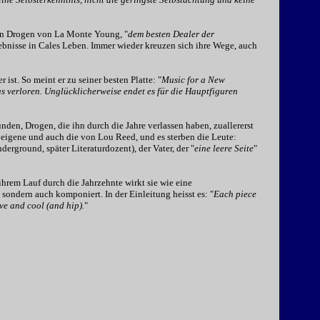
ten Drogen von La Monte Young, "
dem besten Dealer der
lebnisse in Cales Leben. Immer wieder kreuzen sich ihre Wege, auch
 ist. So meint er zu seiner besten Platte: "
Music for a New
as verloren. Unglücklicherweise endet es für die Hauptfiguren
nden, Drogen, die ihn durch die Jahre verlassen haben, zuallererst
e eigene und auch die von Lou Reed, und es sterben die Leute:
erground, später Literaturdozent), der Vater, der "
eine leere Seite
"
ihrem Lauf durch die Jahrzehnte wirkt sie wie eine
 sondern auch komponiert. In der Einleitung heisst es: "
Each piece
ive and cool (and hip).
"