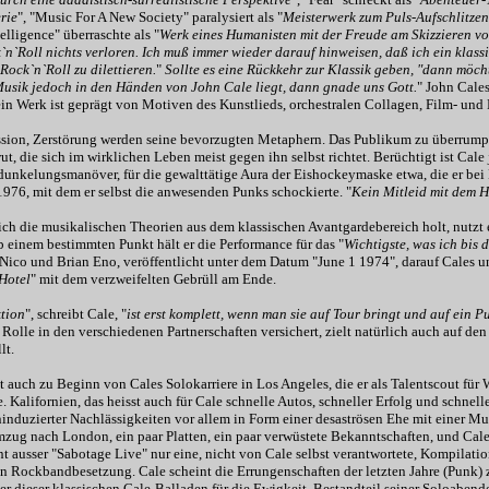
rie
", "Music For A New Society" paralysiert als "
Meisterwerk zum Puls-Aufschlitzen
telligence" überraschte als "
Werk eines Humanisten mit der Freude am Skizzieren v
`n`Roll nichts verloren. Ich muß immer wieder darauf hinweisen, daß ich ein klass
 Rock`n`Roll zu dilettieren.
"
Sollte es eine Rückkehr zur Klassik geben, "dann möch
Musik jedoch in den Händen von John Cale liegt, dann gnade uns Gott.
" John Cale
in Werk ist geprägt von Motiven des Kunstlieds, orchestralen Collagen, Film- und
ssion, Zerstörung werden seine bevorzugten Metaphern. Das Publikum zu überrumpel
t, die sich im wirklichen Leben meist gegen ihn selbst richtet. Berüchtigt ist Cal
dunkelungsmanöver, für die gewalttätige Aura der Eishockeymaske etwa, die er bei 
1976, mit dem er selbst die anwesenden Punks schockierte. "
Kein Mitleid mit dem 
ch die musikalischen Theorien aus dem klassischen Avantgardebereich holt, nutzt e
 einem bestimmten Punkt hält er die Performance für das "
Wichtigste, was ich bis
 Nico und Brian Eno, veröffentlicht unter dem Datum "June 1 1974", darauf Cales
Hotel
" mit dem verzweifelten Gebrüll am Ende.
tion
", schreibt Cale, "
ist erst komplett, wenn man sie auf Tour bringt und auf ein P
 Rolle in den verschiedenen Partnerschaften versichert, zielt natürlich auch auf den
lt.
 auch zu Beginn von Cales Solokarriere in Los Angeles, die er als Talentscout für Wa
. Kalifornien, das heisst auch für Cale schnelle Autos, schneller Erfolg und schnell
induzierter Nachlässigkeiten vor allem in Form einer desaströsen Ehe mit einer M
mzug nach London, ein paar Platten, ein paar verwüstete Bekanntschaften, und Ca
nt ausser "Sabotage Live" nur eine, nicht von Cale selbst verantwortete, Kompilat
 in Rockbandbesetzung. Cale scheint die Errungenschaften der letzten Jahre (Punk)
ner dieser klassischen Cale-Balladen für die Ewigkeit, Bestandteil seiner Soloabend