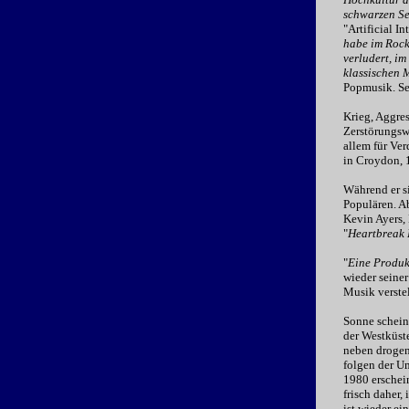
schwarzen Se
"Artificial In
habe im Rock
verludert, im
klassischen 
Popmusik. Se
Krieg, Aggre
Zerstörungswu
allem für Ver
in Croydon, 
Während er si
Populären. Ab
Kevin Ayers,
"
Heartbreak 
"
Eine Produk
wieder seiner
Musik verstel
Sonne scheint
der Westküste
neben drogen
folgen der U
1980 erschei
frisch daher,
ist wieder ei