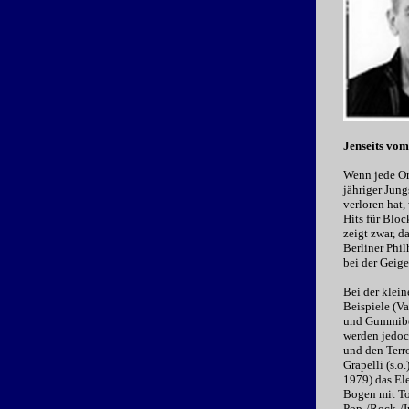
Jenseits vom
Wenn jede Or
jähriger Jun
verloren hat,
Hits für Bloc
zeigt zwar, d
Berliner Phi
bei der Geige
Bei der klei
Beispiele (Va
und Gummibeg
werden jedoc
und den Terro
Grapelli (s.o
1979) das El
Bogen mit To
Pop-/Rock-/I